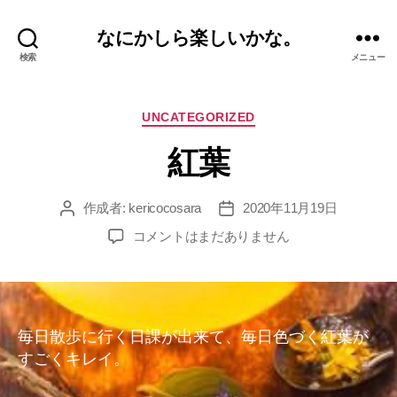
なにかしら楽しいかな。
検索
メニュー
カ
UNCATEGORIZED
テ
紅葉
ゴ
リ
ー
作成者:
kericocosara
2020年11月19日
投
投
稿
稿
紅
コメントはまだありません
者
日
葉
へ
の
毎日散歩に行く日課が出来て、毎日色づく紅葉が
すごくキレイ。